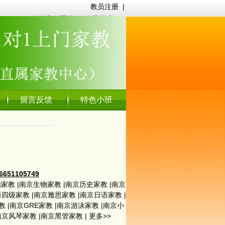
教员注册
|
南京家教网简介
|
收费标准
留言反馈
特色小班
1105749
治家教
|
南京生物家教
|
南京历史家教
|
南京
语四级家教
|
南京雅思家教
|
南京日语家教
|
教
|
南京GRE家教
|
南京游泳家教
|
南京小
南京风琴家教
|
南京黑管家教
|
更多>>