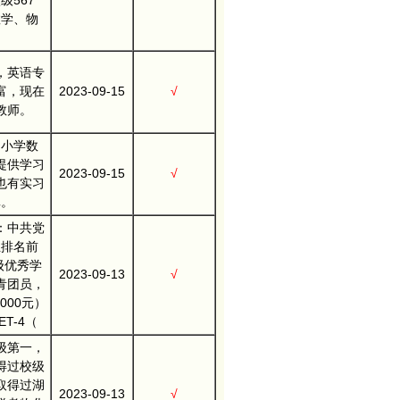
级567
数学、物
，英语专
富，现在
2023-09-15
√
教师。
、小学数
提供学习
2023-09-15
√
也有实习
真。
：中共党
业排名前
级优秀学
2023-09-13
√
青团员，
000元）
T-4（
级第一，
得过校级
取得过湖
2023-09-13
√