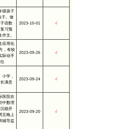
。
年级孩子
孩子。做
孩子语数
2023-10-01
√
和复习预
生作文。
生应用化
方，有较
2023-09-26
√
实际动手
交往
、小学，
2023-09-24
√
家长满意
际医院在
初中数理
格沉稳开
2023-09-20
√
周五晚上
提供辅导监
。