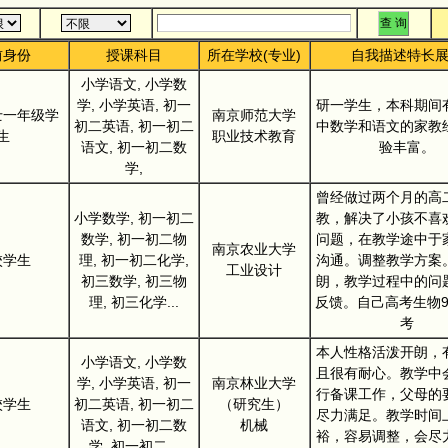
前身份
授课科目
所在学校(专业)
自我描述特长
小学语文, 小学数
学, 小学英语, 初一
研一学生，本科期间
士一年级学
南京师范大学
初二英语, 初一初二
中数学和语文的家教
生
职业技术教育
语文, 初一初二数
验丰富。
学,
曾经做过两个月的高
小学数学, 初一初二
教，解决了小孩不喜
数学, 初一初二物
问题，在教学途中于
南京农业大学
校学生
理, 初一初二化学,
沟通。调整教学方案
工业设计
初三数学, 初三物
朗，教学过程中的问
理, 初三化学...
反馈。自己高考生物9
考
本人性格活泼开朗，
小学语文, 小学数
且很有耐心。教学中
学, 小学英语, 初一
南京林业大学
行备课工作，父母的
校学生
初二英语, 初一初二
（研究生）
尽力满足。教学时间
语文, 初一初二数
机械
裕，容易调整，会尽
学, 初一初二...