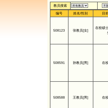
教员搜索
编号
姓名/性别
目
在校硕
508123
张教员[女]
508591
孙教员[男]
在
508588
王教员[男]
在