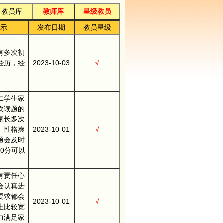
教员库
教师库
星级教员
展示
发布日期
教员星级
有多次初
经历，经
2023-10-03
√
二学生家
欢读题的
家长多次
。性格爽
2023-10-01
√
题会及时
0分可以
有责任心
会认真进
要求都会
2023-10-01
√
上比较宽
力满足家