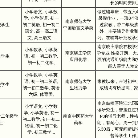
长的时间安排
小学语文, 小学数
做过辅导班，带五六
学, 小学英语, 初一
暑假作业，一班8个
南京师范大学
校学生
初二英语, 初一初二
过家教，带二年级
中国语言文学类
语文, 高一高二语
外，主要辅导作业
文, 高三语文...
习。在辅导班批改学
南京晓庄学院在校学
小学数学, 小学英
南京晓庄学院
学专业 性格开朗、大
校学生
语, 初一初二数学,
应用化学
强的沟通组织能力和
初一初二化学,
能力善于人际
小学数学, 小学英
语, 初一初二英语,
南京师范大学
家教以来，带过初中
校学生
初一初二数学, 英语
生物力学
成绩均有所提高，
六级, 体育类,
南京鼓楼医院江北国
小学语文, 小学数
读研究生，曾担任过
学, 小学英语, 初一
士二年级学
南京中医药大学
化的辅导老师，性
初二数学, 初一初二
生
药学
朗，有耐心。周一到
物理, 初一初二化
5.30后，可无间断
学, 初三数学...
督等学生工作