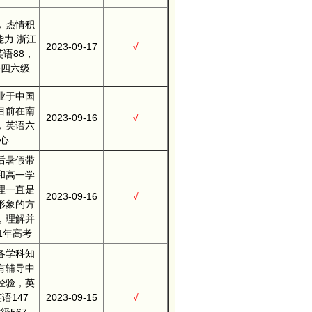
，热情积
力 浙江
2023-09-17
√
英语88，
语四六级
业于中国
目前在南
2023-09-16
√
，英语六
耐心
后暑假带
和高一学
理一直是
2023-09-16
√
形象的方
，理解并
1年高考
各学科知
有辅导中
经验，英
语147
2023-09-15
√