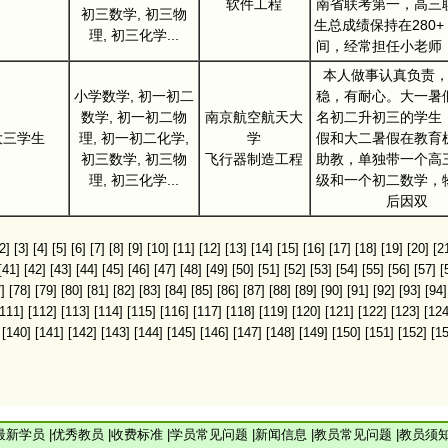
软件工程
南省联考第一，高三
初三数学, 初三物
生总成绩保持在280
理, 初三化学...
间，经常担任小老师
本人做事认真负责
小学数学, 初一初二
稳，有耐心。大一暑
数学, 初一初二物
南京航空航天大
名初二升初三的学生
大三学生
理, 初一初二化学,
学
假和大二暑假在教育
初三数学, 初三物
飞行器制造工程
助教，单独带一个高
理, 初三化学...
级和一个初二数学，
后因双
2]
[3]
[4]
[5]
[6]
[7]
[8]
[9]
[10]
[11]
[12]
[13]
[14]
[15]
[16]
[17]
[18]
[19]
[20]
[2
[41]
[42]
[43]
[44]
[45]
[46]
[47]
[48]
[49]
[50]
[51]
[52]
[53]
[54]
[55]
[56]
[57]
[
]
[78]
[79]
[80]
[81]
[82]
[83]
[84]
[85]
[86]
[87]
[88]
[89]
[90]
[91]
[92]
[93]
[94]
[111]
[112]
[113]
[114]
[115]
[116]
[117]
[118]
[119]
[120]
[121]
[122]
[123]
[124
[140]
[141]
[142]
[143]
[144]
[145]
[146]
[147]
[148]
[149]
[150]
[151]
[152]
[1
最新学员
|
优秀教员
|
收费标准
|
学员常见问题
|
新闻信息
|
教员常见问题
|
教员须