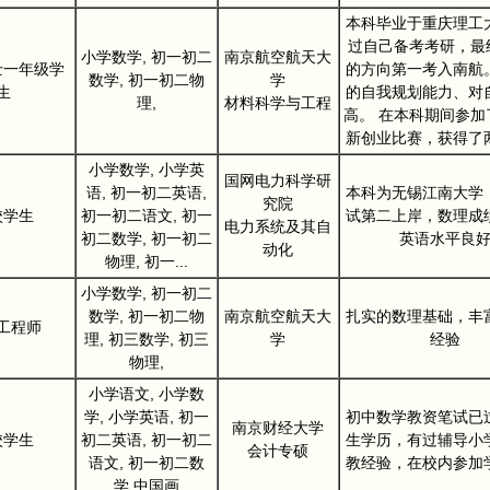
本科毕业于重庆理工
过自己备考考研，最终
小学数学, 初一初二
南京航空航天大
士一年级学
的方向第一考入南航
数学, 初一初二物
学
生
的自我规划能力、对
理,
材料科学与工程
高。 在本科期间参加
新创业比赛，获得了
小学数学, 小学英
国网电力科学研
语, 初一初二英语,
本科为无锡江南大学
究院
校学生
初一初二语文, 初一
试第二上岸，数理成
电力系统及其自
初二数学, 初一初二
英语水平良
动化
物理, 初一...
小学数学, 初一初二
数学, 初一初二物
南京航空航天大
扎实的数理基础，丰
工程师
理, 初三数学, 初三
学
经验
物理,
小学语文, 小学数
学, 小学英语, 初一
初中数学教资笔试已
南京财经大学
校学生
初二英语, 初一初二
生学历，有过辅导小
会计专硕
语文, 初一初二数
教经验，在校内参加
学,中国画