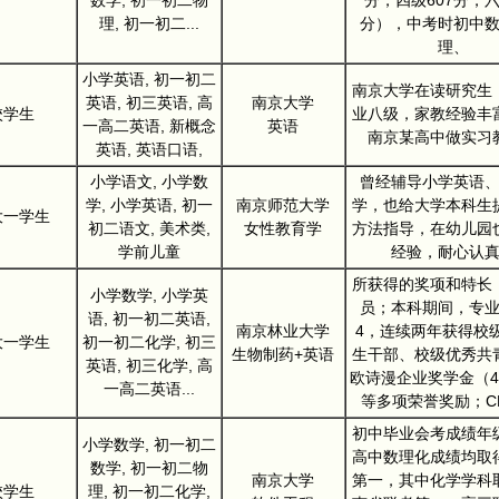
数学, 初一初二物
分，四级607分，六
理, 初一初二...
分），中考时初中
理、
小学英语, 初一初二
南京大学在读研究生
英语, 初三英语, 高
南京大学
校学生
业八级，家教经验丰
一高二英语, 新概念
英语
南京某高中做实习
英语, 英语口语,
小学语文, 小学数
曾经辅导小学英语
学, 小学英语, 初一
南京师范大学
学，也给大学本科生
大一学生
初二语文, 美术类,
女性教育学
方法指导，在幼儿园
学前儿童
经验，耐心认
所获得的奖项和特长
小学数学, 小学英
员；本科期间，专
语, 初一初二英语,
南京林业大学
4，连续两年获得校
大一学生
初一初二化学, 初三
生物制药+英语
生干部、校级优秀共
英语, 初三化学, 高
欧诗漫企业奖学金（4
一高二英语...
等多项荣誉奖励；CE
初中毕业会考成绩年
小学数学, 初一初二
高中数理化成绩均取
数学, 初一初二物
南京大学
第一，其中化学学科
校学生
理, 初一初二化学,