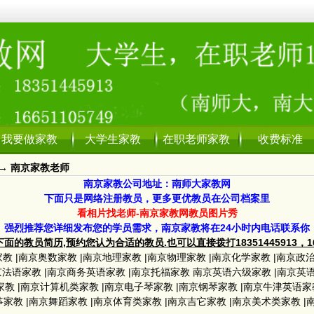
我要做家教
大学生家教
在职老师家教
收费标准
→
南京家教老师
南京家教公司地址：南师大家教网
下面只是网络注册教员，更多更优教员在公司档案里
看相片找老师-南京家教网教员图片秀
强烈推荐您详细发布您的学员需求，南京家教将在24小时内电话联系你
面的教员简历,预约您认为合适的教员.也可以直接拨打18351445913，1665
家教
|
南京奥数家教
|
南京地理家教
|
南京物理家教
|
南京化学家教
|
南京政
京法语家教
|
南京商务英语家教
|
南京托福家教
南京英语六级家教
|
南京英
家教
|
南京计算机类家教
|
南京电子琴家教
|
南京钢琴家教
|
南京牛津英语家
筝家教
|
南京舞蹈家教
|
南京体育类家教
|
南京吉它家教
|
南京美术类家教
|