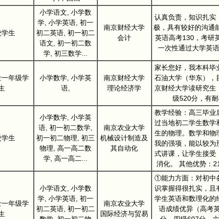
小学语文, 小学数
认真负责，知识扎实
学, 小学英语, 初一
南京财经大学
极，具有较好的沟通能
校学生
初二英语, 初一初二
会计
英语高考130，考研
语文, 初一初二数
一次性通过大学英
学, 初三数学...
家长您好，我本科毕
士一年级学
小学数学, 小学英
南京财经大学
石油大学（华东），
生
语,
理论经济学
京财经大学读研究生
级520分，有
教学经验：高三毕业
小学数学, 小学英
过当地初二学生数学
语, 初一初二数学,
南京农业大学
生的物理。数学和物
校学生
初一初二物理, 初三
机械设计制造及
我的强项，能以较为
物理, 高一高二数
其自动化
式讲课，让学生接受
学, 高一高二...
消化。 其他优势：2
①能力方面：对初中
小学语文, 小学数
识掌握得很扎实，且
学, 小学英语, 初一
学生英语和数理化的
士一年级学
南京农业大学
初二英语, 初一初二
语成绩优异（高考英
生
国际经济与贸易