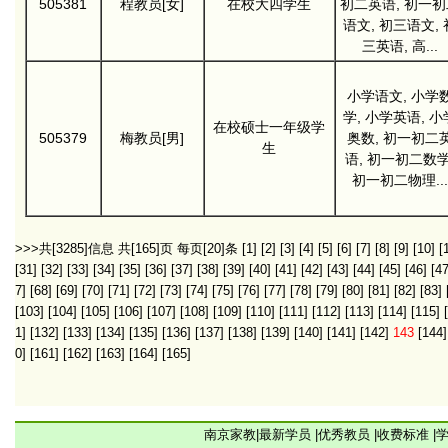
505381
程教员[女]
在校大四学生
初二英语, 初一初
语文, 初三语文, 
三英语, 高...
小学语文, 小学
学, 小学英语, 小
在校硕士一年级学
505379
梅教员[男]
奥数, 初一初二
生
语, 初一初二数学
初一初二物理...
>>>共[3285]信息 共[165]页 每页[20]条
[1]
[2]
[3]
[4]
[5]
[6]
[7]
[8]
[9]
[10]
[
[31]
[32]
[33]
[34]
[35]
[36]
[37]
[38]
[39]
[40]
[41]
[42]
[43]
[44]
[45]
[46]
[47
7]
[68]
[69]
[70]
[71]
[72]
[73]
[74]
[75]
[76]
[77]
[78]
[79]
[80]
[81]
[82]
[83]
[103]
[104]
[105]
[106]
[107]
[108]
[109]
[110]
[111]
[112]
[113]
[114]
[115]
1]
[132]
[133]
[134]
[135]
[136]
[137]
[138]
[139]
[140]
[141]
[142]
143
[144]
0]
[161]
[162]
[163]
[164]
[165]
南京家教
|
最新学员
|
优秀教员
|
收费标准
|