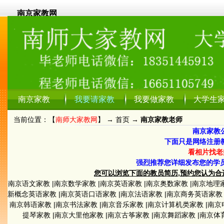
南京家教网
南京家教
我要请家教
我要做家教
大学生
当前位置：【
南师大家教网
】 →
首页
→
南京家教老师
南京家教
下面只是网络注册
看相片找老
强烈推荐您详细发布您的学
您可以浏览下面的教员简历,预约您认为合适的教员
南京语文家教
|
南京数学家教
|
南京英语家教
|
南京奥数家教
|
南京地理
新概念英语家教
|
南京英语口语家教
|
南京法语家教
|
南京商务英语家教
南京韩语家教
|
南京书法家教
|
南京音乐家教
|
南京计算机类家教
|
南京
提琴家教
|
南京大里他家教
|
南京古筝家教
|
南京舞蹈家教
|
南京体