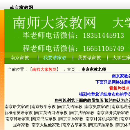
南京家教网
南京家教
我要请家教
我要做家教
大学生
当前位置：【
南师大家教网
】 →
首页
→
南京家教老师
南京家教
下面只是网络注册
看相片找老
强烈推荐您详细发布您的学
您可以浏览下面的教员简历,预约您认为合适的教员
南京语文家教
|
南京数学家教
|
南京英语家教
|
南京奥数家教
|
南京地理
新概念英语家教
|
南京英语口语家教
|
南京法语家教
|
南京商务英语家教
南京韩语家教
|
南京书法家教
|
南京音乐家教
|
南京计算机类家教
|
南京
提琴家教
|
南京大里他家教
|
南京古筝家教
|
南京舞蹈家教
|
南京体