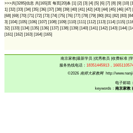
>>>共[3285]信息 共[165]页 每页[20]条
[1]
[2]
[3]
[4]
[5]
[6]
[7]
[8]
[9]
[10]
[
1]
[32]
[33]
[34]
[35]
[36]
[37]
[38]
[39]
[40]
[41]
[42]
[43]
[44]
[45]
[46]
[47]
[68]
[69]
[70]
[71]
[72]
[73]
[74]
[75]
[76]
[77]
[78]
[79]
[80]
[81]
[82]
[83]
[84
3]
[104]
[105]
[106]
[107]
[108]
[109]
[110]
[111]
[112]
[113]
[114]
[115]
[11
32]
[133]
[134]
[135]
[136]
[137]
[138]
[139]
[140]
[141]
[142]
[143]
[144]
[1
[161]
[162]
[163]
[164]
[165]
南京家教
|
最新学员
|
优秀教员
|
收费标准
|
服务热线电话：
18351445913，166511057
©2026
南师大家教网
http://www.na
电子邮箱
keywords：
南京家教