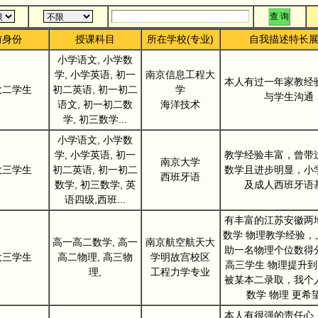
前身份
授课科目
所在学校(专业)
自我描述特长
小学语文, 小学数
学, 小学英语, 初一
南京信息工程大
本人有过一年家教经
大二学生
初二英语, 初一初二
学
与学生沟通
语文, 初一初二数
海洋技术
学, 初三数学...
小学语文, 小学数
学, 小学英语, 初一
教学经验丰富，曾带
南京大学
大三学生
初二英语, 初一初二
数学且进步明显，小
西班牙语
数学, 初三数学, 英
及成人西班牙语
语四级,西班...
有丰富的江苏安徽两
数学 物理教学经验，
高一高二数学, 高一
南京航空航天大
助一名物理个位数得
大三学生
高二物理, 高三物
学明故宫校区
高三学生 物理提升到
理,
工程力学专业
被某本二录取，我个
数学 物理 更希
本人有很强的责任心