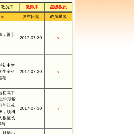
教员库
教师库
星级教员
展示
发布日期
教员星级
验，善于
2017-07-30
√
过初中生
学生全科
2017-07-30
√
基础
地初高中
上学期帮
分的江苏
2017-07-30
√
B，顺利
人很擅长
望教
，对待小