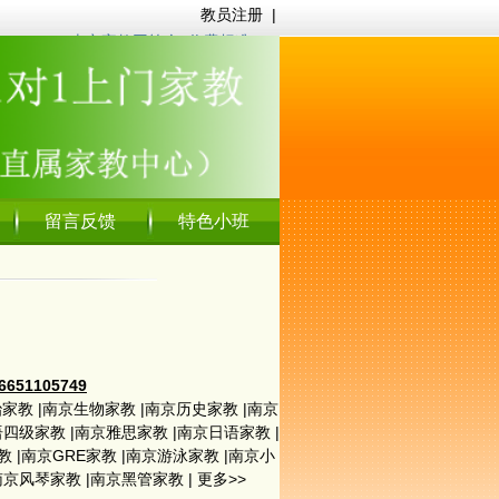
教员注册
|
南京家教网简介
|
收费标准
留言反馈
特色小班
1105749
治家教
|
南京生物家教
|
南京历史家教
|
南京
语四级家教
|
南京雅思家教
|
南京日语家教
|
教
|
南京GRE家教
|
南京游泳家教
|
南京小
南京风琴家教
|
南京黑管家教
|
更多>>