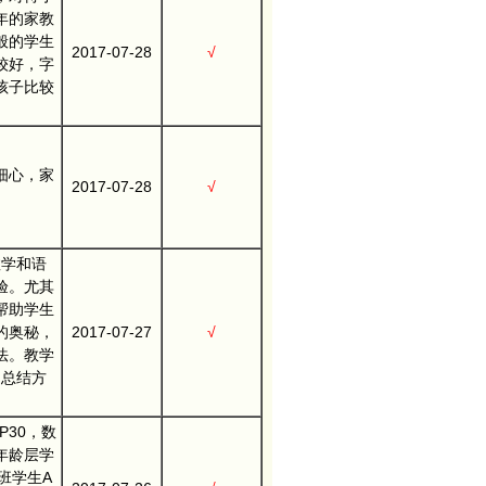
年的家教
般的学生
2017-07-28
√
较好，字
孩子比较
细心，家
2017-07-28
√
。
数学和语
验。尤其
帮助学生
的奥秘，
2017-07-27
√
法。教学
和总结方
P30，数
年龄层学
班学生A