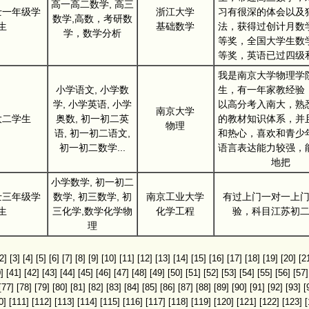
高一高二数学, 高三
士一年级学
浙江大学
习有很深的体会以及
数学,高数，考研数
生
基础数学
法，获得过创计月数
学，数学分析
等奖，全国大学生数
等奖，英语已过四级
我是南京大学物理学
小学语文, 小学数
生，有一年家教经验
学, 小学英语, 小学
以高分考入南大，熟
南京大学
大二学生
奥数, 初一初二英
的教材知识体系，并
物理
语, 初一初二语文,
和热心，喜欢和青少
初一初二数学...
语言表达能力较强，
地把
小学数学, 初一初二
士三年级学
数学, 初三数学, 初
南京工业大学
有过上门一对一上
生
三化学,数学化学物
化学工程
验，科目江苏初
理
2]
[3]
[4]
[5]
[6]
[7]
[8]
[9]
[10]
[11]
[12]
[13]
[14]
[15]
[16]
[17]
[18]
[19]
[20]
[2
]
[41]
[42]
[43]
[44]
[45]
[46]
[47]
[48]
[49]
[50]
[51]
[52]
[53]
[54]
[55]
[56]
[57]
[77]
[78]
[79]
[80]
[81]
[82]
[83]
[84]
[85]
[86]
[87]
[88]
[89]
[90]
[91]
[92]
[93]
[
0]
[111]
[112]
[113]
[114]
[115]
[116]
[117]
[118]
[119]
[120]
[121]
[122]
[123]
[