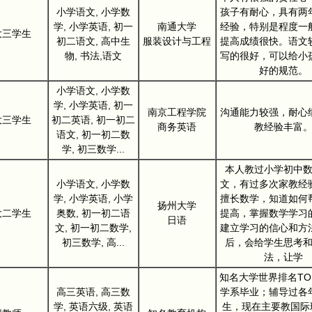
小学语文, 小学数
孩子有耐心，具有两
学, 小学英语, 初一
南通大学
经验，特别是程度一
大三学生
初二语文, 高中生
服装设计与工程
提高成绩很快。语文
物, 书法,语文
写的很好，可以给小
好的规范。
小学语文, 小学数
学, 小学英语, 初一
南京工程学院
沟通能力较强，耐心
大三学生
初二英语, 初一初二
商务英语
教经验丰富
语文, 初一初二数
学, 初三数学...
本人教过小学初中
小学语文, 小学数
文，有过多次家教经
学, 小学英语, 小学
擅长数学，知道如何
扬州大学
大二学生
奥数, 初一初二语
提高，掌握数学学习
日语
文, 初一初二数学,
建立学习的信心和方
初三数学, 高...
后，会给学生思考
法，让学
知名大学世界排名TO
高三英语, 高三数
学系毕业；辅导过各
学, 英语六级, 英语
生，现在主要教国际