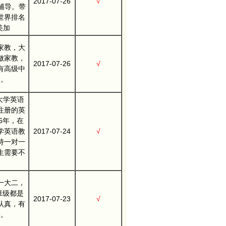
2017-07-26
√
适辅导。带
世界排名
美加
家教，大
做家教，
2017-07-26
√
有高级中
书。
大学英语
注册的英
6年，在
学英语教
2017-07-24
√
持一对一
生需要不
一大二，
在班级都是
2017-07-23
√
认真，有
验。