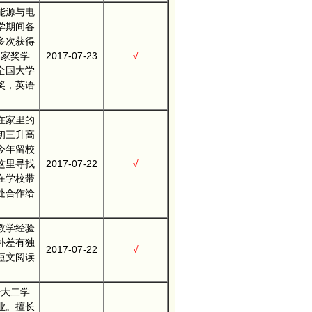
能源与电
学期间各
多次获得
国家奖学
2017-07-23
√
全国大学
奖，英语
在家里的
初三升高
今年留校
这里寻找
2017-07-22
√
在学校带
处合作给
教学经验
补差有独
2017-07-22
√
短文阅读
。
升大二学
业。擅长