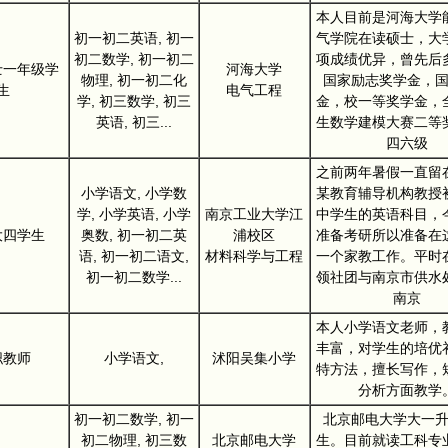
本人目前是河海大学
初一初二英语, 初一
气学院在读硕士，大
初二数学, 初一初二
项成绩优异，曾先后
士一年级学
河海大学
物理, 初一初二化
国家励志奖学金，
生
电气工程
学, 初三数学, 初三
金，校一等奖学金，
英语, 初三...
生数学建模大赛二等
四六级
之前两年暑假一直留
小学语文, 小学数
某教育辅导机构教授
学, 小学英语, 小学
南京工业大学江
中学生的英语科目，
大四学生
奥数, 初一初二英
浦校区
准备考研所以准备在
语, 初一初二语文,
材料科学与工程
一个家教工作。平时
初一初二数学...
领社团与南京市供水
南京
本人小学语文老师，
丰富，对学生的培优
职教师
小学语文,
沭阳吴集小学
特方法，擅长写作，
分析方面教学
初一初二数学, 初一
北京邮电大学大一
初二物理, 初三数
北京邮电大学
生。目前就读工科专