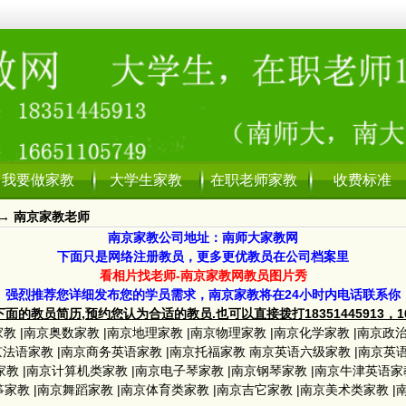
我要做家教
大学生家教
在职老师家教
收费标准
→
南京家教老师
南京家教公司地址：南师大家教网
下面只是网络注册教员，更多更优教员在公司档案里
看相片找老师-南京家教网教员图片秀
强烈推荐您详细发布您的学员需求，南京家教将在24小时内电话联系你
面的教员简历,预约您认为合适的教员.也可以直接拨打18351445913，1665
家教
|
南京奥数家教
|
南京地理家教
|
南京物理家教
|
南京化学家教
|
南京政
京法语家教
|
南京商务英语家教
|
南京托福家教
南京英语六级家教
|
南京英
家教
|
南京计算机类家教
|
南京电子琴家教
|
南京钢琴家教
|
南京牛津英语家
筝家教
|
南京舞蹈家教
|
南京体育类家教
|
南京吉它家教
|
南京美术类家教
|