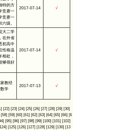
独特的方
2017-07-14
√
学竞赛一
学竞赛一
和六级。
院大二学
，在外省
悉初高中
且性格温
2017-07-14
√
年相处，
能够很好
门家教经
2017-07-13
√
二数学
1]
[22]
[23]
[24]
[25]
[26]
[27]
[28]
[29]
[30]
[58]
[59]
[60]
[61]
[62]
[63]
[64]
[65]
[66]
[6
94]
[95]
[96]
[97]
[98]
[99]
[100]
[101]
[102]
124]
[125]
[126]
[127]
[128]
[129]
[130]
[13