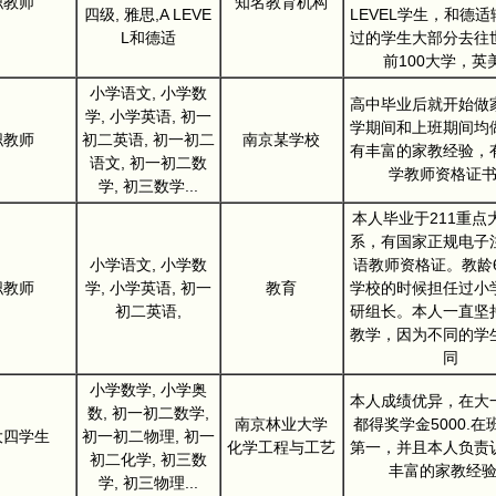
职教师
知名教育机构
四级, 雅思,A LEVE
LEVEL学生，和德
L和德适
过的学生大部分去往
前100大学，英
小学语文, 小学数
高中毕业后就开始做
学, 小学英语, 初一
学期间和上班期间均
职教师
初二英语, 初一初二
南京某学校
有丰富的家教经验，
语文, 初一初二数
学教师资格证
学, 初三数学...
本人毕业于211重点
系，有国家正规电子
小学语文, 小学数
语教师资格证。教龄
职教师
学, 小学英语, 初一
教育
学校的时候担任过小
初二英语,
研组长。本人一直坚
教学，因为不同的学
同
小学数学, 小学奥
本人成绩优异，在大
数, 初一初二数学,
南京林业大学
都得奖学金5000.
大四学生
初一初二物理, 初一
化学工程与工艺
第一，并且本人负责
初二化学, 初三数
丰富的家教经
学, 初三物理...