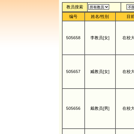
教员搜索
编号
姓名/性别
目
505658
李教员[女]
在校
505657
臧教员[女]
在校
505656
戴教员[男]
在校