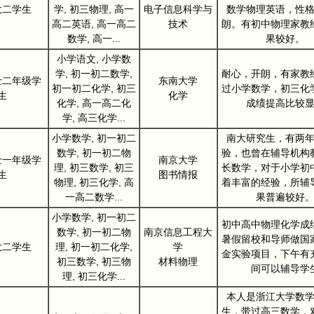
大二学生
学, 初三物理, 高一
电子信息科学与
数学物理英语，性
高二英语, 高一高二
技术
朗。有初中物理家教
数学, 高一...
果较好。
小学语文, 小学数
学, 初一初二数学,
耐心，开朗，有家教
士二年级学
东南大学
初一初二化学, 初三
过小学数学，初三化
生
化学
化学, 高一高二化
成绩提高比较
学, 高三化学...
小学数学, 初一初二
南大研究生，有两
数学, 初一初二物
验，也曾在辅导机构
士一年级学
南京大学
理, 初三数学, 初三
长数学，对于小学初
生
图书情报
物理, 初三化学, 高
着丰富的经验，所辅
一高二数学...
果普遍较好
小学数学, 初一初二
初中高中物理化学成
数学, 初一初二物
南京信息工程大
暑假留校和导师做国
大二学生
理, 初一初二化学,
学
金实验项目，下午有
初三数学, 初三物
材料物理
间可以辅导学
理, 初三化学...
本人是浙江大学数
生，带过高三数学，