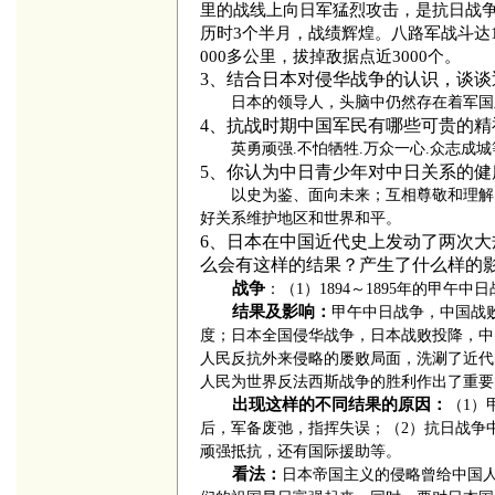
里的战线上向日军猛烈攻击，是抗日战
历时
3
个半月，战绩辉煌。八路军战斗达
000
多公里，拔掉敌据点近
3000
个。
3、结合日本对侵华战争的认识，谈谈
日本的领导人，头脑中仍然存在着军国
4、抗战时期中国军民有哪些可贵的精
英勇顽强
.
不怕牺牲
.
万众一心
.
众志成城
5、你认为中日青少年对中日关系的健
以史为鉴、面向未来；互相尊敬和理解
好关系维护地区和世界和平。
6、
日本在中国近代史上发动了两次大
么会有这样的结果？产生了什么样的
战争
：（
1
）
1894
～
1895
年的甲午中日
结果及影响：
甲午中日战争，中国战
度；日本全国侵华战争，日本战败投降，中
人民反抗外来侵略的屡败局面，洗涮了近代
人民为世界反法西斯战争的胜利作出了重
出现这样的不同结果的原因：
（
1
）
后，军备废弛，指挥失误；（
2
）抗日战争
顽强抵抗，还有国际援助等。
看法：
日本帝国主义的侵略曾给中国