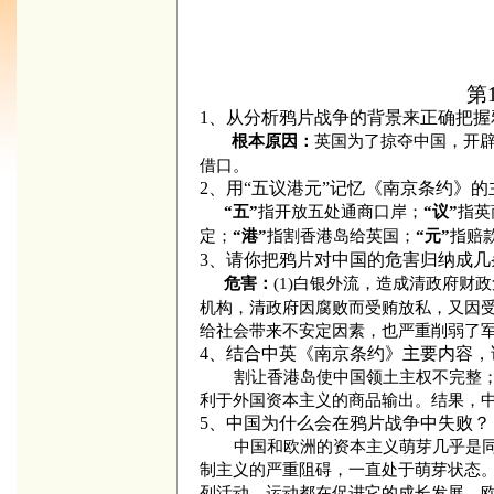
第
1、从分析鸦片战争的背景来正确把
英国为了掠夺中国，开
根本原因：
借口。
2、用“五议港元”记忆《南京条约》的
指开放五处通商口岸；
指英
“五”
“议”
定；
指割香港岛给英国；
指赔款
“港”
“元”
3、请你把鸦片对中国的危害归纳成几
(1)白银外流，造成清政府财政危
危害：
机构，清政府因腐败而受贿放私，又因受
给社会带来不安定因素，也严重削弱了
4、结合中英《南京条约》主要内容
割让香港岛使中国领土主权不完整
利于外国资本主义的商品输出。结果，
5、中国为什么会在鸦片战争中失败？
中国和欧洲的资本主义萌芽几乎是
制主义的严重阻碍，一直处于萌芽状态
列活动、运动都在促进它的成长发展。