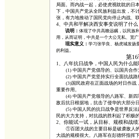
局面。而内战一起，必使虎视眈眈的日
下，中国共产党从全民族利益出发，不
张，有力地推动了国民党向停止内战、
4、
中共和平解决西安事变说明了什么
说明：
体现了中共高瞻远瞩，以民族
用，从而证明，中共是一个大公无私、宽广
现实意义：
学习张学良、杨虎城发扬
的利益。
第1
1、八年抗日战争，中国人民为什么能
(1) 中国共产党倡导的、以国共
(2) 中国共产党坚持实行全面抗
(3)国民政府在正面战场的对日作
重要作用。
(4) 中国共产党领导的八路军、
敌后抗日根据地，抗击了侵华的大部分
(5) 中国人民的抗日战争是世界
民的大力支持，对抗战的胜利起了积极
2、你能试一试，从目标、规模和战
①百团大战的主要目标是破袭敌人
大战的规模很大。八路军在彭德怀指挥