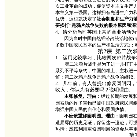
次工业革命的成功，促使资本主义生产力
本主义第一强国。这样拥有先进生产力
优势，这也就决定了
社会制度和生产力
要挨打”是鸦片战争失败的根本原因和深
4、
请分析当时英国正常的商业活动为
因为当时中国自然经济占统治地位(
多数中国农民基本的生产和生活方式)；
第2课 第二次
1、运用比较学习，比较两次鸦片战
第二次鸦片战争是为了进一步打开
系列不平等条约，中国的领土、主权进
解：第二次鸦片战争是鸦片战争的继续
2、几年前，有人曾提出修复圆明园，
收入，你认为有必要吗？说明理由。
经过长期的发展
主张修复。理由：
园被劫的许多宝物已被中国政府或民间
增强中国人民的自信心和爱国热情。
圆明园
不应该重修圆明园。理由：
遭屈辱的历史见证，保留这一遗迹，可
热情；应该利用重修圆明园的资金从事
第