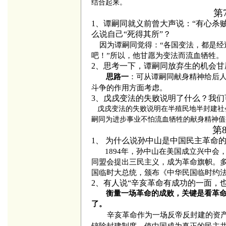
结合起来。
第
1、谭嗣同就义前曾大声说：“有心杀
么说自己“死得其所”？
因为谭嗣同觉得：“各国变法，都是
吧！”所以，他甘愿为变法而流血牺牲。
2、思考一下，谭嗣同放弃生的机会甘
：可从谭嗣同献身精神给后
思路一
斗争的作用方面考虑。
3、
戊戌变法的失败说明了什么？我们
戊戌变法的失败说明
在半殖民地半封建社
嗣同为进步事业不怕流血牺牲的献身精神值
第
1、
为什么说孙中山是中国民主革命
1894年，孙中山在美国成立兴中会
同盟会提出三民主义，成为革命旗帜。多
国临时大总统，颁布《中华民国临时约
2、有人说“辛亥革命有成功的一面，
衡量一场革命的成败，关键是看革
了。
辛亥革命作为一场反帝反封建的资
铲除封建制度，使中国成为真正的民主