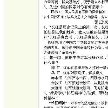
力量薄弱；群众基础好，便于建立农村
5、先进中国的探索对你有何启示？
启示：
中国人民具有不懈的探索精神
在中国行不通；以马克思主义为指导，走自
第13
1、“长征是历史记录上的第一次，长
长征是以我们胜利、敌人失败的结果
的“长征是宣言书，长征是宣传队，长
长征体现了中国共产党领导的红军英勇
胜的力量。长征使中国革命转危为安，
之处传播了革命火种。
2、想一想，依据中央红军长征路线
什么事？
湘 江
红军在那里与敌人打过一场
乌 江
红军强渡乌江，解放遵义
赤水河
红军声东击西，四渡赤水河
金沙江
红军渡过金沙江，从此跳出
大渡河
红军强渡大渡河，飞夺沪
3、谈谈你对“长征精神”的理解。请
种精神？
“长征精神”
：
对革命的坚定信念；战胜