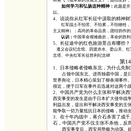
和勇气（或革命的乐观主义）；团结友好，
如何学习和弘扬这种精神：
此题是开
以。
4、
说说你从红军长征中汲取的精神财
红军战士不怕苦、不怕累，不怕牺牲，
主义精神）；高尚的革命品质，团结协作的
认识：
中国革命艰难曲折，革命的胜利
5、
长征途中的红色旅游景点有哪些？
遵义会议纪念馆、四渡赤水、娄山关、红
念塔、中央红军长征胜利纪念碑
第1
1、日本侵略者侵略东北，为什么先制
占领中国东北、进而独霸中国，是
世界舆论，日本精心策划了柳条湖事件
很近，便于日军在事件后迅速对这两个
2、中国共产党为什么主张和平解决西
西安事变的发生是由于日本扩大侵华战
利益出发，提出和平解决西安事变的主
能争取一切力量抵抗日本的侵略，推动
3、在十年内战中，蒋介石杀害了成
石，中国共产党不仅主张不杀他，反
西安事变后，西安局势极为动荡。