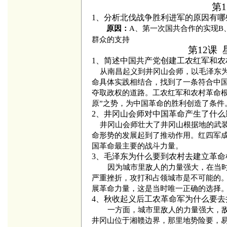
第
1、分析北伐战争胜利进军的原因有哪
A、第一次国共合作的实现B
原因：
群众的支持
第12课
1、简述中国共产党创建工农红军和农
从南昌起义到井冈山会师，以毛泽东为
命具体实践相结合，找到了一条符合中
夺取政权的道路。工农红军和农村革命根
原”之势，为中国革命的胜利创造了条件
2、井冈山会师对中国革命产生了什么
井冈山会师壮大了井冈山根据地的武装
命形势的发展起到了推动作用。红四军
国革命最主要的战斗力量。
3、毛泽东为什么要到农村去建立革命
因为城市里敌人的力量强大，在当
严重挫折，攻打和占领城市是不可能的
展革命力量，这是当时唯一正确的选择
4、秋收起义后工农革命军为什么要
一方面，城市里敌人的力量强大，
井冈山位于湘赣边界，那里地势险要，