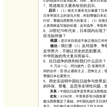
们的祖国早日富强起来。同时，要对日本国
7、
简述南京大屠杀给你的启示。
启
示：
（
1
）南京大屠杀充分暴露了日
日本帝国主义的深仇大恨，时刻警惕日本右
行径，警惕法西斯势力的复活；（
3
）在南
人类用鲜血写就的祈愿：反对战争，争取和
8、
20世纪70年代末，日本国内出现
应当如何做？
根源
：
是日本目前还不敢正视自己对
我们要（1）反对战争、争
做法：
反华势力，不能让历史的悲剧重演。
中华民族的伟大复兴而奋斗。
8、
抗日战争的胜利给我们什么启示？
①
万众一心，同仇敌忾；
②
发展经济
间的合作；
⑤
防止霸权主义，恐怖主义；
警惕日本右翼势力。
9、
用史实说明中国抗日战争与世界反
的环保、禁毒、反恐等全球性问题，
关系：
中国抗日战争是世界反法西斯战
史实：
A1942
年，中英美苏等
26
国签署
败法西斯奠定了基础。
B
中国抗战歼灭日伪
美元，为打败日本法西斯付出了巨大代价。