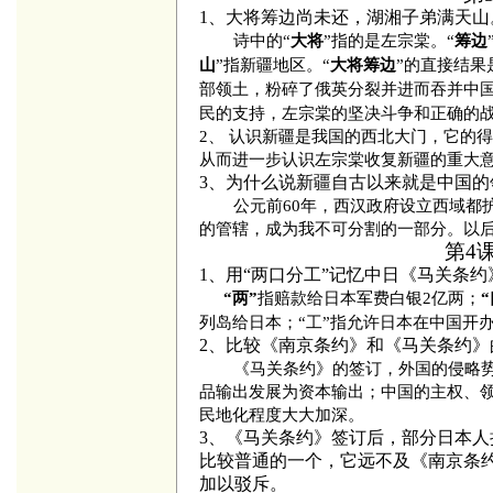
1、大将筹边尚未还，湖湘子弟满天
诗中的“
”指的是左宗棠。“
大将
筹边
”指新疆地区。“
”的直接结
山
大将筹边
部领土，粉碎了俄英分裂并进而吞并中
民的支持，左宗棠的坚决斗争和正确的
2、
认识新疆是我国的西北大门，它的得
从而进一步认识左宗棠收复新疆的重大
3、为什么说新疆自古以来就是中国的
公元前
60
年，西汉政府设立西域都
的管辖，成为我不可分割的一部分。以
第4
1、用“两口分工”记忆中日《马关条约
指赔款给日本军费白银2亿两；
“两”
“
列岛给日本；“工”指允许日本在中国开
2、比较《南京条约》和《马关条约》
《马关条约》的签订，外国的侵略
品输出发展为资本输出；中国的主权、
民地化程度大大加深。
3、《马关条约》签订后，部分日本
比较普通的一个，它远不及《南京条
加以驳斥。