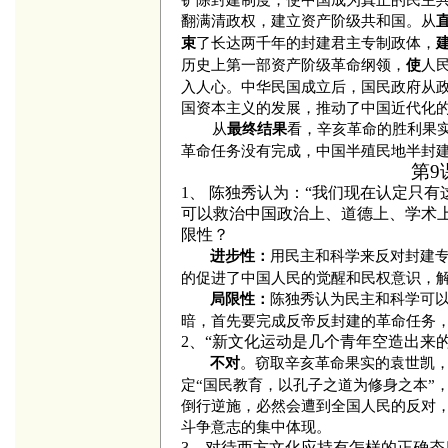
翻满清政权，建立资产阶级共和国。从
了长达两千年的封建君主专制政体，
束
历史上第一部资产阶级革命纲领，
人
使
入人心。中华民国成立后，国民政府从
国资本主义的发展，推动了中国近代化
从
看，辛亥革命的胜利果
最终结果
革命任务没有完成，中国半殖民地半封
第9
1、
陈独秀认为：“我们现在认定只有这
可以救治中国政治上、道德上、学术
限性？
用民主和科学来反对封建
进步性：
的促进了中国人民的觉醒和民权意识，
陈独秀认为民主和科学可
局限性：
暗，首先要完成反帝反封建的革命任务
2、“新文化运动是几个青年空造出来
。窃取辛亥革命果实的袁世凯
不对
定“国民教育，以孔子之道为修身之本”
倒行逆施，必然会遭到全国人民的反对
斗争意志的集中体现。
3、对待西方文化应持有怎样的正确态