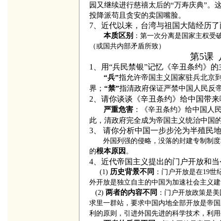
园又继续进行慈禧太后的“万寿庆典”。
投降派苟且贪安的卖国嘴脸。
7、近代以来，台湾与祖国大陆经历
本质区别
：第一次分离是国家主权受
（或国共内部矛盾所致）
第5课
1、用“兵民禁银”记忆《辛丑条约》的
指允许帝国主义国家驻兵北京
“兵”
界；
指清政府保证严禁中国人民反
“禁”
2、请你谈谈《辛丑条约》给中国带来
：《辛丑条约》给中国人
严重危害
此，清政府完全成为帝国主义统治中国
3、
请你分析中国一步步沦为半殖民
外国列强的侵略，没落的封建专制制度
根本原因
的
。
4、
近代帝国主义提出的门户开放和当
历史背景不同
(1)
：门户开放是在
19
世
外开放是独立自主的中国为加速社会主义建
两者的内容不同
(2)
：门户开放政策是美
求里一群站，要求中国内地全部开放是帝国
利的原则，引进外国先进的科学技术，利用