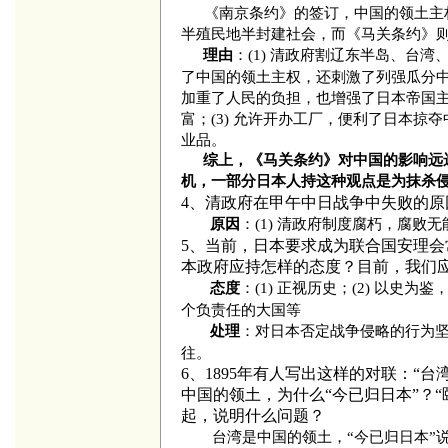
《南京条约》的签订，中国的领土主
半殖民地半封建社会，而《马关条约》
：(1) 清政府割辽东半岛、台
理由
了中国的领土主权，还刺激了列强瓜分中
加重了人民的负担，也增强了日本帝国
富；(3) 允许开办工厂，便利了日本
业品。
综上，《马关条约》对中国的影响远
机，一部分日本人持这种观点是为抹杀
4、清政府在甲午中日战争中失败的原
：(1) 清政府制度腐朽，腐败无能
原因
5、当前，日本要求成为联合国安理
本政府应持怎样的态度？目前，我们
：(1) 正视历史；(2) 以史为
态度
个负责任的大国等
：对日本否定战争侵略的行为
处理
往。
6、
1895
年有人写出这样的对联：“台
中国的领土，为什么“今已归日本”？
起，说明什么问题？
台湾是中国的领土，“今已归日本”