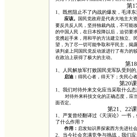
第1
1、既然阻止不了内战的爆发，毛泽
国民党政府是代表大地主大
应该。
要反共反人民，坚持独裁内战，不可能
的中国人民，在日本投降以后，迫切要
党携起手来，用和平的方法建立独立、
望，为了尽一切可能争取和平民主，揭
谈判桌上同国民党反动派进行了有力的
在政治上获得了极大的主动。
第1
1、人民解放军打败国民党军队受到的
得民心者，得天下；失民心
启迪：
第20
1、我们对待外来文化应当采取什么态
对待外来科技文化的正确态度，应
面否定。
第21、2
1、严复曾经翻译过《天演论》一书
了什么作用？
启发知识界探索西方先进社
作用：
2、当今社会充满竞争与挑战，我们应