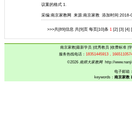
议案的格式 1.
采编:南京家教网 来源:南京家教 添加时间:2018-08-0
>>>共[89]信息 共[9]页 每页[10]条
1
[2]
[3]
[4]
南京家教
|
最新学员
|
优秀教员
|
收费标准
|
服务热线电话：
18351445913，166511057
©2026
南师大家教网
http://www.na
电子邮箱
keywords：
南京家教